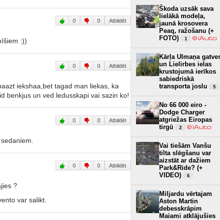
Škoda uzsāk sava
lielākā modeļa,
0
0
Atbildēt
jaunā krosovera
Peaq, ražošanu (+
FOTO)
1
īšiem :))
Kārļa Ulmaņa gatve
un Lielirbes ielas
0
0
Atbildēt
krustojumā ierīkos
sabiedriskā
abaazt iekshaa,bet tagad man liekas, ka
transporta joslu
5
aid benkjus un ved ledusskapi vai sazin ko!
No 66 000 eiro -
Dodge Charger
atgriežas Eiropas
0
0
Atbildēt
tirgū
2
m sedaniem.
Vai tiešām Vanšu
tilta slēgšanu var
aizstāt ar dažiem
0
0
Atbildēt
Park&Ride? (+
VIDEO)
6
jies ?
Miljardu vērtajam
nto var salikt.
Aston Martin
debesskrāpim
Maiami atklājušies