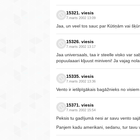
15321. viesis
7.marts 2002 13:09
Jaa, un veel tos sauc par Kūtiņām vai šķūn
15326. viesis
7.marts 2002 13:17
Jaa universaals, taa ir steelle visko var s
popuulaaari kljuust miniveni! Ja vajag nol
15335. viesis
7.marts 2002 13:36
Vento ir ietilpīgākais bagāžnieks no visie
15371. viesis
7.marts 2002 15:54
Peksis tu gadījumā nesi ar savu vento sajā
Panjem kadu amerikani, sedanu, tur tavu ve