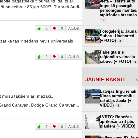
ēptie bagāžnieka tilpuma litri dalīts ar
vietā – izsists auto
logs: kā pasargāt
šī attiecība ir 86 jeb 600/7. Turpretī Audi-
personīgās mantas,
atpūšoties ārzemēs
1
0
0
Atbildēt
Fotogalerija: Jaunai
Subaru Uncharted
(+FOTO)
redzat ka tas ir sedans nevis universaals
3
Pabeigta trīs
reģionālo veloceļu
0
0
Atbildēt
izbūve (+ FOTO)
4
JAUNIE RAKSTI
Latvijas tirgū ienāk
būt mūsu takšiem arī mazāki...
Ķīnas automobiļu
ražotājs Zeekr (+
 Grand Caravan, Dodge Grand Caravan...
VIDEO)
3
LVRTC: Robežas
aprīkošana rit pēc
plāniem (+ VIDEO)
0
0
Atbildēt
Volkswagen ID. Aur