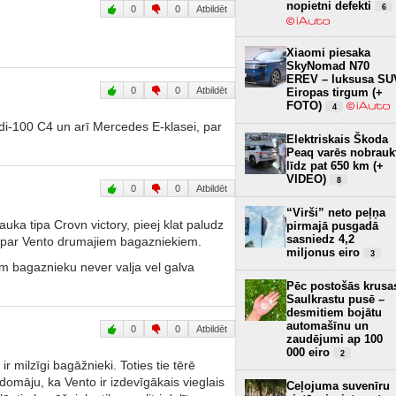
nopietni defekti
6
0
0
Atbildēt
Xiaomi piesaka
SkyNomad N70
EREV – luksusa SU
0
0
Atbildēt
Eiropas tirgum (+
FOTO)
4
di-100 C4 un arī Mercedes E-klasei, par
Elektriskais Škoda
Peaq varēs nobrauk
līdz pat 650 km (+
VIDEO)
8
0
0
Atbildēt
“Virši” neto peļņa
rauka tipa Crovn victory, pieej klat paludz
pirmajā pusgadā
sasniedz 4,2
s par Vento drumajiem bagazniekiem.
miljonus eiro
3
am bagaznieku never valja vel galva
Pēc postošās krusa
Saulkrastu pusē –
desmitiem bojātu
automašīnu un
0
0
Atbildēt
zaudējumi ap 100
000 eiro
2
r milzīgi bagāžnieki. Toties tie tērē
domāju, ka Vento ir izdevīgākais vieglais
Ceļojuma suvenīru