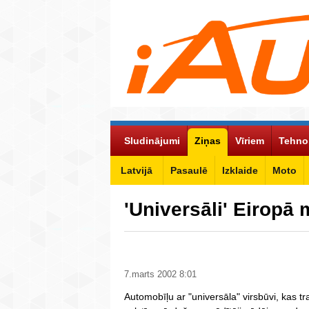
Sludinājumi
Ziņas
Vīriem
Tehno
Latvijā
Pasaulē
Izklaide
Moto
'Universāli' Eiropā
7.marts 2002 8:01
Automobīļu ar "universāla" virsbūvi, kas tra