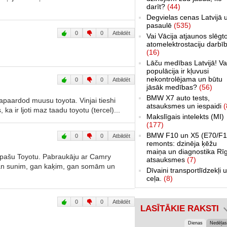
darīt?
(44)
Degvielas cenas Latvijā 
pasaulē
(535)
0
0
Atbildēt
Vai Vācija atjaunos slēgt
atomelektrostaciju darbī
(16)
Lāču medības Latvijā! Va
populācija ir kļuvusi
nekontrolējama un būtu
0
0
Atbildēt
jāsāk medības?
(56)
BMW X7 auto tests,
apaardod muusu toyota. Vinjai tieshi
atsauksmes un iespaidi
(
, ka ir ljoti maz taadu toyotu (tercel)...
Makslīgais intelekts (MI)
(177)
BMW F10 un X5 (E70/F1
0
0
Atbildēt
remonts: dzinēja ķēžu
maiņa un diagnostika Rī
o pašu Toyotu. Pabraukāju ar Camry
atsauksmes
(7)
- gan sunim, gan kaķim, gan somām un
Dīvaini transportlīdzekļi 
ceļa.
(8)
0
0
Atbildēt
LASĪTĀKIE RAKSTI
Dienas
Nedēļas