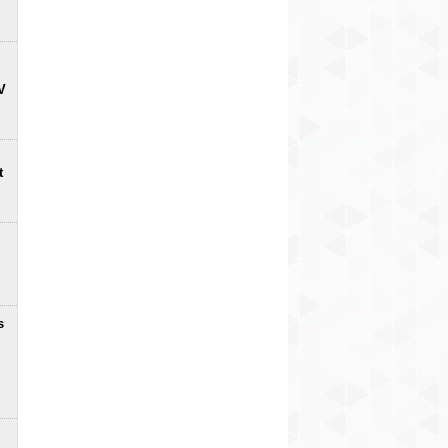
V
t
s