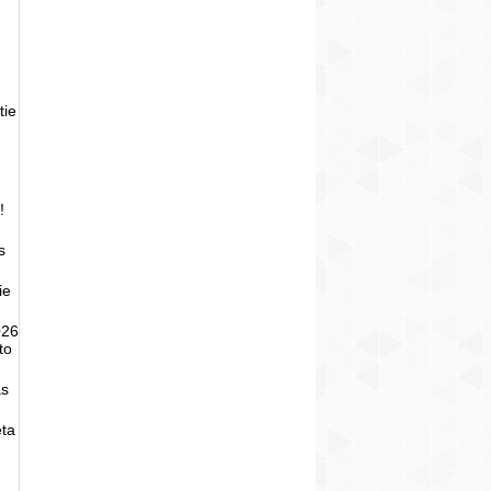
tie
!
s
ie
026
to
as
eta