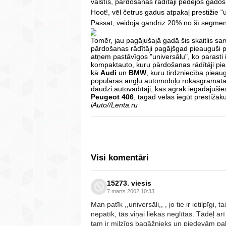
valstīs, pārdošanas rādītāji pēdējos gados
Hoot!, vēl četrus gadus atpakaļ prestižie 
Passat, veidoja gandrīz 20% no šī segme
Tomēr, jau pagājušajā gadā šis skaitlis sa
pārdošanas rādītāji pagājšgad pieauguši pa
atņem pastāvīgos "universālu", ko parasti 
kompaktauto, kuru pārdošanas rādītāji pi
kā
Audi
un
BMW
, kuru tirdzniecība pieau
populārās angļu automobīļu rokasgrāmat
daudzi autovadītāji, kas agrāk iegādājuši
Peugeot 406
, tagad vēlas iegūt prestižā
iAuto//Lenta.ru
Visi komentāri
15273. viesis
7.marts 2002 10:33
Man patīk ,,universāli,, , jo tie ir ietilpīgi,
nepatīk, tās viņai liekas neglītas. Tādēļ a
tam ir milzīgs bagāžnieks un piedevām pak