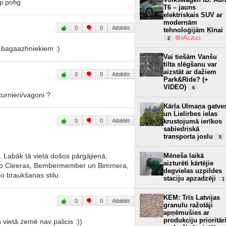
i pofig
T6 – jauns
elektriskais SUV ar
modernām
0
0
Atbildēt
tehnoloģijām Ķīnai
2
 bagaazhniekiem :)
Vai tiešām Vanšu
tilta slēgšanu var
aizstāt ar dažiem
0
0
Atbildēt
Park&Ride? (+
VIDEO)
6
turnieri/vagoni ?
Kārļa Ulmaņa gatve
un Lielirbes ielas
0
0
Atbildēt
krustojumā ierīkos
sabiedriskā
transporta joslu
5
. Labāk tā vietā došos pārgājienā,
Mēneša laikā
aizturēti kārtējie
l no Cleeras, Bembermember un Bimmera,
degvielas uzpildes
 braukšanas stilu.
staciju apzadzēji
1
KEM: Trīs Latvijas
0
0
Atbildēt
granulu ražotāji
apņēmušies ar
produkciju prioritār
 vietā zemē nav palicis :))