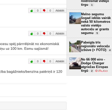
nodrošināt vietējo
tirgu
1
0
0
Atbildēt
Melno segumu
šogad ieklās vairāk
nekā 50 kilometros
valsts vietējo
autoceļu ar grants
segumu
0
0
Atbildēt
5
Pabeigta trīs
rocesu spēj pārrrēķināt no ekonomiskā
reģionālo veloceļu
riņu uz 100 km. Esmu sajūsmā!
izbūve (+ FOTO)
4
No 66 000 eiro -
0
0
Atbildēt
Dodge Charger
atgriežas Eiropas
tirgū
ecība bagāžnieks/benzīna patēriņš ir 120
2