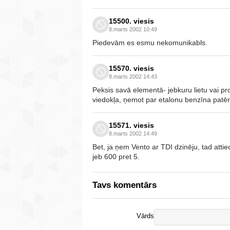
15500. viesis
8.marts 2002 10:49
Piedevām es esmu nekomunikabls.
15570. viesis
8.marts 2002 14:43
Peksis savā elementā- jebkuru lietu vai p
viedokļa, ņemot par etalonu benzīna patē
15571. viesis
8.marts 2002 14:49
Bet, ja ņem Vento ar TDI dzinēju, tad atti
jeb 600 pret 5.
Tavs komentārs
Vārds