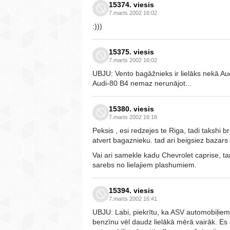
15374. viesis
7.marts 2002 16:02
:)))
15375. viesis
7.marts 2002 16:02
UBJU: Vento bagāžnieks ir lielāks nekā Au
Audi-80 B4 nemaz nerunājot...
15380. viesis
7.marts 2002 16:18
Peksis , esi redzejes te Riga, tadi takshi b
atvert bagaznieku. tad ari beigsiez bazar
Vai ari samekle kadu Chevrolet caprise, t
sarebs no lielajiem plashumiem.
15394. viesis
7.marts 2002 16:41
UBJU: Labi, piekrītu, ka ASV automobiļiem i
benzīnu vēl daudz lielākā mērā vairāk. Es 