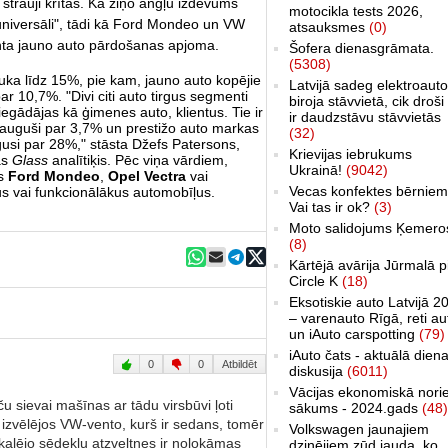
 strauji krītas. Kā ziņo angļu izdevums
motocikla tests 2026,
"universāli", tādi kā Ford Mondeo un VW
atsauksmes
(0)
nta jauno auto pārdošanas apjoma.
Šofera dienasgrāmata.
(5308)
ruka līdz 15%, pie kam, jauno auto kopējie
Latvijā sadeg elektroauto
r 10,7%. "Divi citi auto tirgus segmenti
biroja stāvvietā, cik droši 
iegādājas kā ģimenes auto, klientus. Tie ir
ir daudzstāvu stāvvietās
eauguši par 3,7% un prestižo auto markas
(32)
gusi par 28%," stāsta Džefs Patersons,
Krievijas iebrukums
as
Glass
analītiķis. Pēc viņa vārdiem,
Ukrainā!
(9042)
es
Ford Mondeo
,
Opel Vectra
vai
Vecas konfektes bērniem
kus vai funkcionālākus automobīļus.
Vai tas ir ok?
(3)
Moto salidojums Ķemero
(8)
Kārtējā avārija Jūrmalā p
Circle K
(18)
Eksotiskie auto Latvijā 2
– varenauto Rīgā, reti au
un iAuto carspotting
(79)
iAuto čats - aktuālā dien
0
0
Atbildēt
diskusija
(6011)
Vācijas ekonomiskā nori
 taču sievai mašīnas ar tādu virsbūvi ļoti
sākums - 2024.gads
(48)
rī izvēlējos VW-vento, kurš ir sedans, tomēr
Volkswagen jaunajiem
aļējo sēdekļu atzveltnes ir nolokāmas
dzinējiem zūd jauda, ko