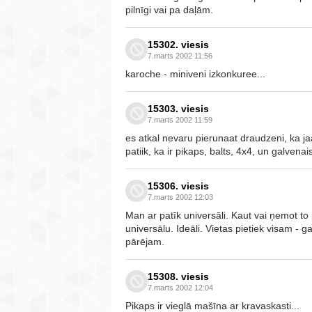
pilnīgi vai pa daļām.
15302. viesis
7.marts 2002 11:56
karoche - miniveni izkonkuree...
15303. viesis
7.marts 2002 11:59
es atkal nevaru pierunaat draudzeni, ka ja
patiik, ka ir pikaps, balts, 4x4, un galvenais
15306. viesis
7.marts 2002 12:03
Man ar patīk universāli. Kaut vai ņemot t
universālu. Ideāli. Vietas pietiek visam 
pārējam.
15308. viesis
7.marts 2002 12:04
Pikaps ir vieglā mašīna ar kravaskasti...