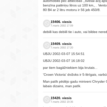
automobilis pēc attiecības ,,svešai acij apsl
benzīna patēriņu litros uz 100 km,, . Vento 
80 B4 ar 2 litru motoru ir 56 jeb 450/8.
15406. viesis
7.marts 2002 17:09
debiili kas debiili tie i auto, vai bildee ne
15409. viesis
7.marts 2002 17:20
UBJU 2002-03-07 15:54:51
UBJU 2002-03-07 16:18:02
par tiem bagāžniekiem bija krutais...
'Crown Victoria' dvižoks ir 5-litrīgais, var
Man patīk pēdējo gadu miniveni Chrysler
labais dizains, man patīk.
15420. viesis
7.marts 2002 19:36