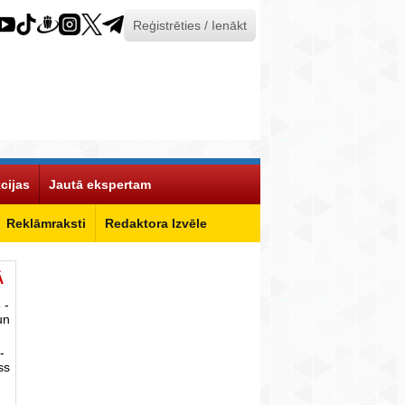
Reģistrēties / Ienākt
cijas
Jautā ekspertam
Reklāmraksti
Redaktora Izvēle
Ā
 -
un
-
ss