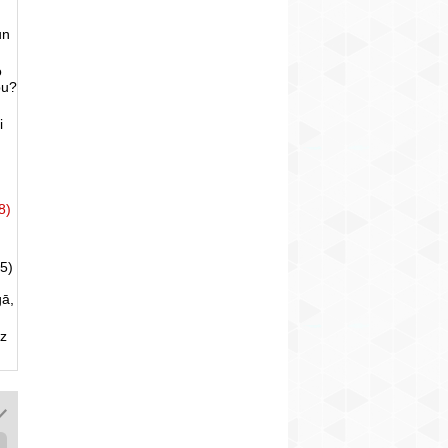
un
o
bu?
i
8)
5)
gā,
uz