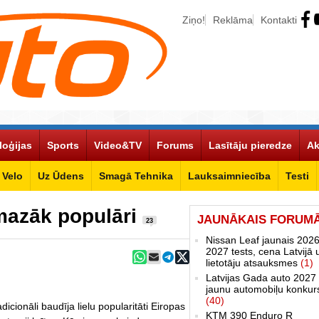
Ziņo!
Reklāma
Kontakti
loģijas
Sports
Video&TV
Forums
Lasītāju pieredze
Ak
Velo
Uz Ūdens
Smagā Tehnika
Lauksaimniecība
Testi
 mazāk populāri
JAUNĀKAIS FORUM
23
Nissan Leaf jaunais 2026
2027 tests, cena Latvijā 
lietotāju atsauksmes
(1)
Latvijas Gada auto 2027 
jaunu automobiļu konkur
(40)
dicionāli baudīja lielu popularitāti Eiropas
KTM 390 Enduro R