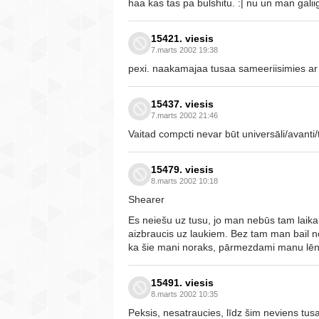
haa kas tas pa bulshitu. :| nu un man galiig
15421. viesis
7.marts 2002 19:38
pexi. naakamajaa tusaa sameeriisimies ar
15437. viesis
7.marts 2002 21:46
Vaitad compcti nevar būt universāli/avanti/
15479. viesis
8.marts 2002 10:18
Shearer
Es neiešu uz tusu, jo man nebūs tam laika
aizbraucis uz laukiem. Bez tam man bai
ka šie mani noraks, pārmezdami manu lēno
15491. viesis
8.marts 2002 10:35
Peksis, nesatraucies, līdz šim neviens tusa