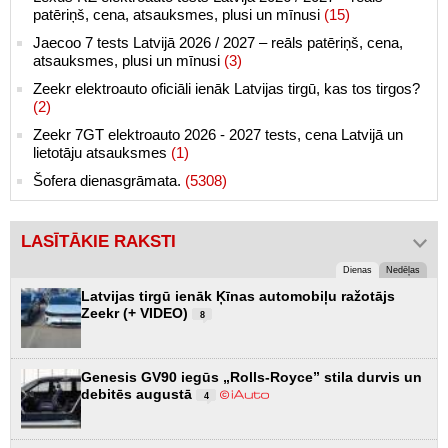
patēriņš, cena, atsauksmes, plusi un mīnusi
(15)
Jaecoo 7 tests Latvijā 2026 / 2027 – reāls patēriņš, cena,
atsauksmes, plusi un mīnusi
(3)
Zeekr elektroauto oficiāli ienāk Latvijas tirgū, kas tos tirgos?
(2)
Zeekr 7GT elektroauto 2026 - 2027 tests, cena Latvijā un
lietotāju atsauksmes
(1)
Šofera dienasgrāmata.
(5308)
LASĪTĀKIE RAKSTI
Dienas
Nedēļas
Latvijas tirgū ienāk Ķīnas automobiļu ražotājs
Zeekr (+ VIDEO)
8
Genesis GV90 iegūs „Rolls-Royce” stila durvis un
debitēs augustā
4