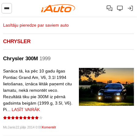
Lasītāju pieredze par saviem auto
CHRYSLER
Chrysler 300M
1999
Sanāca tā, ka pēc 10 gadu ilgas
Pontiac Grand Am, V6, 3.1l 1994
lietošanas, iznāca lētāk paņemt citu
lamatu, nekā remontēt veco.
Rezultātā tiku pie 300M iz pērnā
gadsimta beigām (1999.g, 3.5l, V6).
Pi...
LASĪT VAIRĀK
McJanis
22.jūlijs 2014 0:00
Komentēt