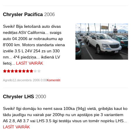
Chrysler Pacifica
2006
Sveiki! Bija lietošanā auto divas
nedēļas ASV California... svaigs
auto 04.2006 ar nobraukumu ap
8'000 km. Motors standarta viena
izvēle 3.5 L 24V 254 zs un 330
nm... 4*4 piedziņa... ikdienā LV
lietoj...
LASĪT VAIRĀK
Agrello
12.decembris 2006 0:00
Komentēt
Chrysler LHS
2000
Sveiki! Ilgi domāju ko nemt sava 100ka (94g) vietā, gribējās kaut ko
tādu jaudīgu nu vairak par 200hp nu un apstājos pie 3 variantiem
A6 2.8, A8 3.7 vai LHS 3.5 ilgi testēju visus un tomēr nopirku LHS...
LASĪT VAIRĀK