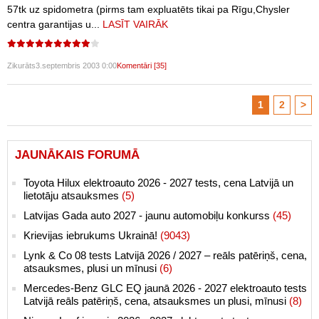
57tk uz spidometra (pirms tam expluatēts tikai pa Rīgu,Chysler
centra garantijas u...
LASĪT VAIRĀK
Zikurāts
3.septembris 2003 0:00
Komentāri [35]
1
2
>
JAUNĀKAIS FORUMĀ
Toyota Hilux elektroauto 2026 - 2027 tests, cena Latvijā un
lietotāju atsauksmes
(5)
Latvijas Gada auto 2027 - jaunu automobiļu konkurss
(45)
Krievijas iebrukums Ukrainā!
(9043)
Lynk & Co 08 tests Latvijā 2026 / 2027 – reāls patēriņš, cena,
atsauksmes, plusi un mīnusi
(6)
Mercedes-Benz GLC EQ jaunā 2026 - 2027 elektroauto tests
Latvijā reāls patēriņš, cena, atsauksmes un plusi, mīnusi
(8)