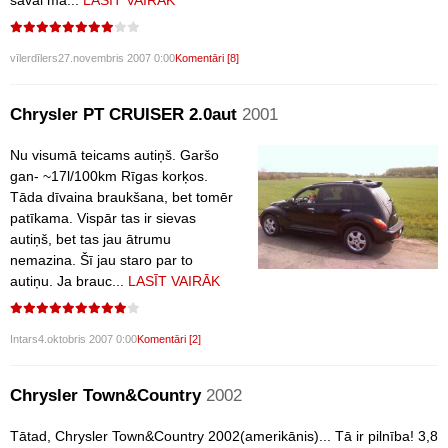
savai ma...
LASĪT VAIRĀK
vīlerdīlers
27.novembris 2007 0:00
Komentāri [8]
Chrysler PT CRUISER 2.0aut
2001
Nu visumā teicams autiņš. Garšo
gan- ~17l/100km Rīgas korķos.
Tāda dīvaina braukšana, bet tomēr
patīkama. Vispār tas ir sievas
autiņš, bet tas jau ātrumu
nemazina. Šī jau staro par to
autiņu. Ja brauc...
LASĪT VAIRĀK
Intars
4.oktobris 2007 0:00
Komentāri [2]
Chrysler Town&Country
2002
Tātad, Chrysler Town&Country 2002(amerikānis)... Tā ir pilnība! 3,8