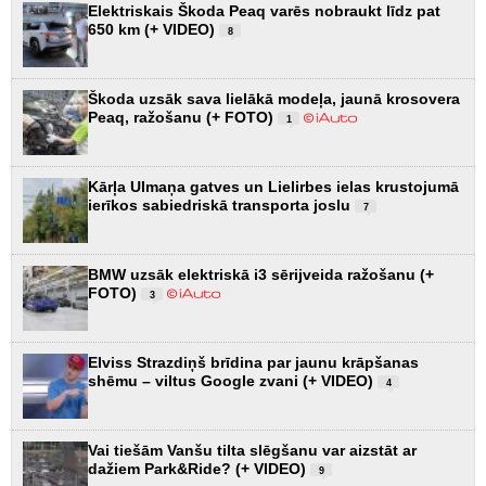
Elektriskais Škoda Peaq varēs nobraukt līdz pat
650 km (+ VIDEO)
8
Škoda uzsāk sava lielākā modeļa, jaunā krosovera
Peaq, ražošanu (+ FOTO)
1
Kārļa Ulmaņa gatves un Lielirbes ielas krustojumā
ierīkos sabiedriskā transporta joslu
7
BMW uzsāk elektriskā i3 sērijveida ražošanu (+
FOTO)
3
Elviss Strazdiņš brīdina par jaunu krāpšanas
shēmu – viltus Google zvani (+ VIDEO)
4
Vai tiešām Vanšu tilta slēgšanu var aizstāt ar
dažiem Park&Ride? (+ VIDEO)
9