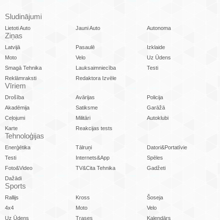
Sludinājumi
Lietoti Auto
Jauni Auto
Autonoma
Ziņas
Latvijā
Pasaulē
Izklaide
Moto
Velo
Uz Ūdens
Smagā Tehnika
Lauksaimniecība
Testi
Reklāmraksti
Redaktora Izvēle
Vīriem
Drošība
Avārijas
Policija
Akadēmija
Satiksme
Garāžā
Ceļojumi
Militāri
Autoklubi
Karte
Reakcijas tests
Tehnoloģijas
Enerģētika
Tālruņi
Datori&Portatīvie
Testi
Internets&App
Spēles
Foto&Video
TV&Cita Tehnika
Gadžeti
Dažādi
Sports
Rallijs
Kross
Šoseja
4x4
Moto
Velo
Uz Ūdens
Trases
Kalendārs