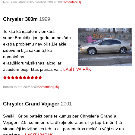
Raivis-meistarins26
5.oktobris 2008 0:00
Komentāri [1]
Chrysler 300m
1999
Teikšu kā ir,auto ir vienkārši
super.Braukāju jau gadu un nekādu
ekstra problēmu nav bijis.Lielākie
izdevumi bija sākumā,tika
nomainītas
eļļas,škidrumi,siksnas,laicīgi ar
atlaidēm piepirktas jaunas va...
LASĪT VAIRĀK
fronis
9.marts 2008 0:00
Komentāri [15]
Chrysler Grand Vojager
2001
Sveiki ! Gribu pateikt pāris teikumus par Chrysler'a Grand`a
Vojager'i 2.5. commonreila dīzeļmotora a/m. Ilgi (ap 1 mēn.) tā
virspusēji iedziļinoties teh. u.c . parametros meklēju vāģi sev un