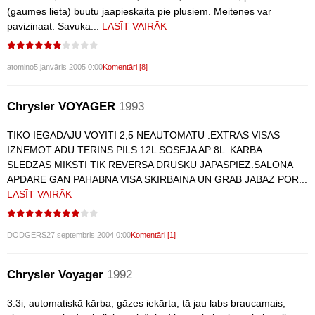
(gaumes lieta) buutu jaapieskaita pie plusiem. Meitenes var
pavizinaat. Savuka...
LASĪT VAIRĀK
atomino
5.janvāris 2005 0:00
Komentāri [8]
Chrysler VOYAGER
1993
TIKO IEGADAJU VOYITI 2,5 NEAUTOMATU .EXTRAS VISAS
IZNEMOT ADU.TERINS PILS 12L SOSEJA AP 8L .KARBA
SLEDZAS MIKSTI TIK REVERSA DRUSKU JAPASPIEZ.SALONA
APDARE GAN PAHABNA VISA SKIRBAINA UN GRAB JABAZ POR...
LASĪT VAIRĀK
DODGERS
27.septembris 2004 0:00
Komentāri [1]
Chrysler Voyager
1992
3.3i, automatiskā kārba, gāzes iekārta, tā jau labs braucamais,