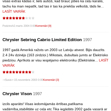
visas extras kādas ir, liels autiņš, kad brauc jūties ka ceļu karalis,
tachu ka man nepatīk, tad tas ir tas ka priekša velkošā, tāds lie...
LASĪT VAIRĀK
Podzinsh
2.marts 2004 0:00
Komentāri [9]
Chrysler Sebring Cabrio Limited Edition
1997
1997 gadā Amerikā ražots un 2003 uz Latviju atvest. Bijis dauzīts.
2.4 24v dzinējs (163 zirdziņi.) Mīkstais, dubultais jumts ar Elektrisko
piedziņu. Aprīkots ar visu iespējamo elektroniku (Elektriskie...
LASĪT
VAIRĀK
-=Susis=-
15.novembris 2003 0:00
Komentāri [3]
Chrysler Vison
1997
izcils aparāts! Visas iedomājamās ērtības,patīkama
vadāmība,stabilitāte uz ceļa etc.Tika iegādāts 2002 gada vasarā ar