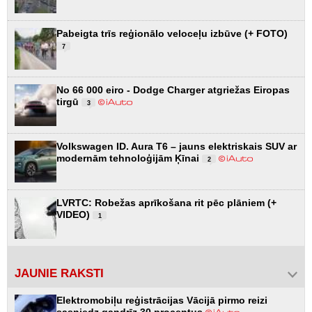
Pabeigta trīs reģionālo veloceļu izbūve (+ FOTO)
7
No 66 000 eiro - Dodge Charger atgriežas Eiropas
tirgū
3
Volkswagen ID. Aura T6 – jauns elektriskais SUV ar
modernām tehnoloģijām Ķīnai
2
LVRTC: Robežas aprīkošana rit pēc plāniem (+
VIDEO)
1
JAUNIE RAKSTI
Elektromobiļu reģistrācijas Vācijā pirmo reizi