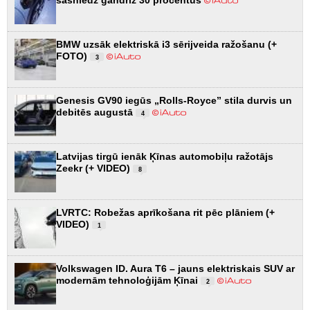
sasniedz gandrīz 30 procentus
BMW uzsāk elektriskā i3 sērijveida ražošanu (+
FOTO)
3
Genesis GV90 iegūs „Rolls-Royce” stila durvis un
debitēs augustā
4
Latvijas tirgū ienāk Ķīnas automobiļu ražotājs
Zeekr (+ VIDEO)
8
LVRTC: Robežas aprīkošana rit pēc plāniem (+
VIDEO)
1
Volkswagen ID. Aura T6 – jauns elektriskais SUV ar
modernām tehnoloģijām Ķīnai
2