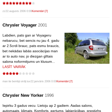
zz
22.augusts 2006 0:00
Komentāri [7]
Chrysler Voyager
2001
Labdien, pats gan ar Voyageru
nebarucu, bet sencis nu jau 4. gadu
ar 2.5crdi brauc, pats esmu braucis,
bet nekādas labās asociācijas man
ar to auto nav, jo diezgan glītais
salona noformējums un klusum...
LASĪT VAIRĀK
man tie bembji sirdij tuv
22.janvāris 2006 0:00
Komentāri [7]
Chrysler New Yorker
1996
Iepirku 3 gadus vecu. Lietoju ap 2 gadiem. Aadas salons,
automaats, klimats. Komforts, eertums, labieriiciibas, prestizhs