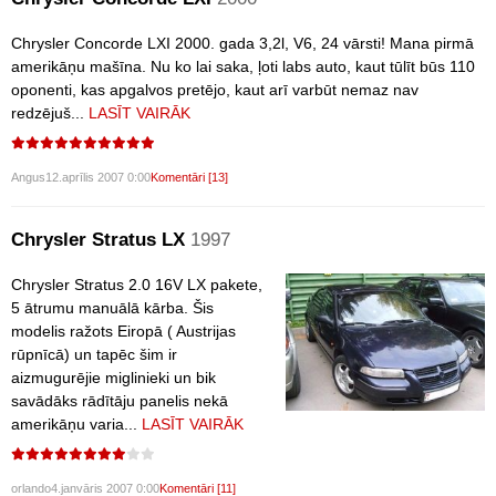
Chrysler Concorde LXI 2000. gada 3,2l, V6, 24 vārsti! Mana pirmā
amerikāņu mašīna. Nu ko lai saka, ļoti labs auto, kaut tūlīt būs 110
oponenti, kas apgalvos pretējo, kaut arī varbūt nemaz nav
redzējuš...
LASĪT VAIRĀK
Angus
12.aprīlis 2007 0:00
Komentāri [13]
Chrysler Stratus LX
1997
Chrysler Stratus 2.0 16V LX pakete,
5 ātrumu manuālā kārba. Šis
modelis ražots Eiropā ( Austrijas
rūpnīcā) un tapēc šim ir
aizmugurējie miglinieki un bik
savādāks rādītāju panelis nekā
amerikāņu varia...
LASĪT VAIRĀK
orlando
4.janvāris 2007 0:00
Komentāri [11]