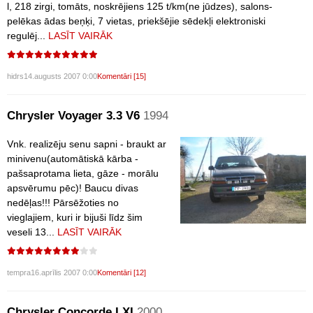
l, 218 zirgi, tomāts, noskrējiens 125 t/km(ne jūdzes), salons-
pelēkas ādas beņķi, 7 vietas, priekšējie sēdekļi elektroniski
regulēj...
LASĪT VAIRĀK
hidrs
14.augusts 2007 0:00
Komentāri [15]
Chrysler Voyager 3.3 V6
1994
Vnk. realizēju senu sapni - braukt ar
minivenu(automātiskā kārba -
pašsaprotama lieta, gāze - morālu
apsvērumu pēc)! Baucu divas
nedēļas!!! Pārsēžoties no
vieglajiem, kuri ir bijuši līdz šim
veseli 13...
LASĪT VAIRĀK
tempra
16.aprīlis 2007 0:00
Komentāri [12]
Chrysler Concorde LXI
2000