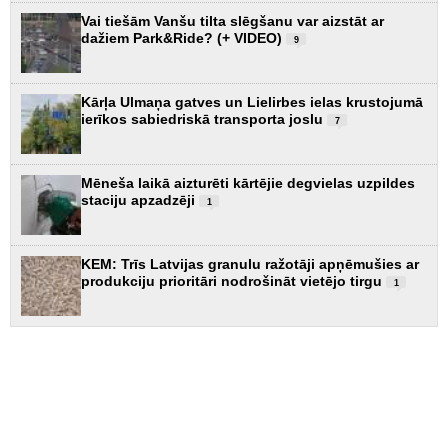
Vai tiešām Vanšu tilta slēgšanu var aizstāt ar
dažiem Park&Ride? (+ VIDEO)
9
Kārļa Ulmaņa gatves un Lielirbes ielas krustojumā
ierīkos sabiedriskā transporta joslu
7
Mēneša laikā aizturēti kārtējie degvielas uzpildes
staciju apzadzēji
1
KEM: Trīs Latvijas granulu ražotāji apņēmušies ar
produkciju prioritāri nodrošināt vietējo tirgu
1