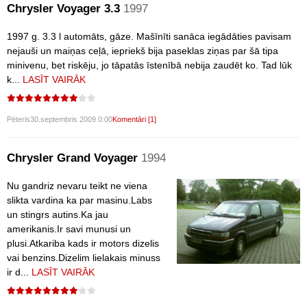
Chrysler Voyager 3.3
1997
1997 g. 3.3 l automāts, gāze. Mašīnīti sanāca iegādāties pavisam
nejauši un maiņas ceļā, iepriekš bija paseklas ziņas par šā tipa
minivenu, bet riskēju, jo tāpatās īstenībā nebija zaudēt ko. Tad lūk
k...
LASĪT VAIRĀK
Pēteris
30.septembris 2009 0:00
Komentāri [1]
Chrysler Grand Voyager
1994
Nu gandriz nevaru teikt ne viena
slikta vardina ka par masinu.Labs
un stingrs autins.Ka jau
amerikanis.Ir savi munusi un
plusi.Atkariba kads ir motors dizelis
vai benzins.Dizelim lielakais minuss
ir d...
LASĪT VAIRĀK