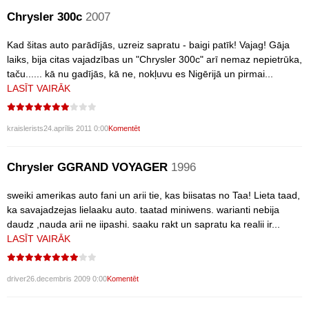
Chrysler 300c
2007
Kad šitas auto parādījās, uzreiz sapratu - baigi patīk! Vajag! Gāja
laiks, bija citas vajadzības un "Chrysler 300c" arī nemaz nepietrūka,
taču...... kā nu gadījās, kā ne, nokļuvu es Nigērijā un pirmai...
LASĪT VAIRĀK
kraislerists
24.aprīlis 2011 0:00
Komentēt
Chrysler GGRAND VOYAGER
1996
sweiki amerikas auto fani un arii tie, kas biisatas no Taa! Lieta taad,
ka savajadzejas lielaaku auto. taatad miniwens. warianti nebija
daudz ,nauda arii ne iipashi. saaku rakt un sapratu ka realii ir...
LASĪT VAIRĀK
driver
26.decembris 2009 0:00
Komentēt