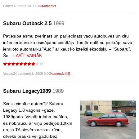
Gruzis
11.marts 2011 0:00
Komentēt
Subaru Outback 2.5
1999
Patiesībā esmu zvērināts un pārliecināts vācu autobūves un citu
inženiertehnisko risinājumu cienītājs. Tomēr nolēmu piekrāpt savu
iemīļoto automarku "Audi" ar kaut ko izteikti eksotisku – “Subaru”.
Šo...
LASĪT VAIRĀK
Vecais
24.septembris 2008 0:00
Komentāri [8]
Subaru Legacy1989
1989
Sveiki cienītie automīļi! Subaru
Legacy 1.8 vagons +gāze.
1989gada. Vispār ir laba mašīna,
es nobraucu ar viņu pēdējos 10tkm
un, ja TA pievērs acis uz rūsu,
cilvēks brauks vēl gadu bez