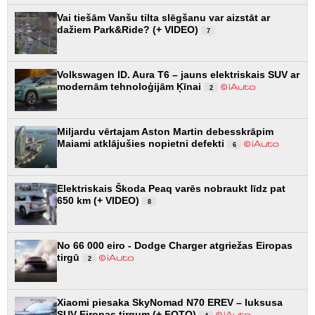
Vai tiešām Vanšu tilta slēgšanu var aizstāt ar
dažiem Park&Ride? (+ VIDEO)
7
Volkswagen ID. Aura T6 – jauns elektriskais SUV ar
modernām tehnoloģijām Ķīnai
2
Miljardu vērtajam Aston Martin debesskrāpim
Maiami atklājušies nopietni defekti
6
Elektriskais Škoda Peaq varēs nobraukt līdz pat
650 km (+ VIDEO)
8
No 66 000 eiro - Dodge Charger atgriežas Eiropas
tirgū
2
Xiaomi piesaka SkyNomad N70 EREV – luksusa
SUV Eiropas tirgum (+ FOTO)