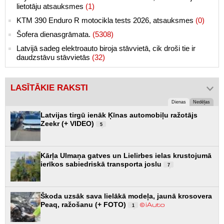
lietotāju atsauksmes
(1)
KTM 390 Enduro R motocikla tests 2026, atsauksmes
(0)
Šofera dienasgrāmata.
(5308)
Latvijā sadeg elektroauto biroja stāvvietā, cik droši tie ir
daudzstāvu stāvvietās
(32)
LASĪTĀKIE RAKSTI
Dienas
Nedēļas
Latvijas tirgū ienāk Ķīnas automobiļu ražotājs
Zeekr (+ VIDEO)
5
Kārļa Ulmaņa gatves un Lielirbes ielas krustojumā
ierīkos sabiedriskā transporta joslu
7
Škoda uzsāk sava lielākā modeļa, jaunā krosovera
Peaq, ražošanu (+ FOTO)
1