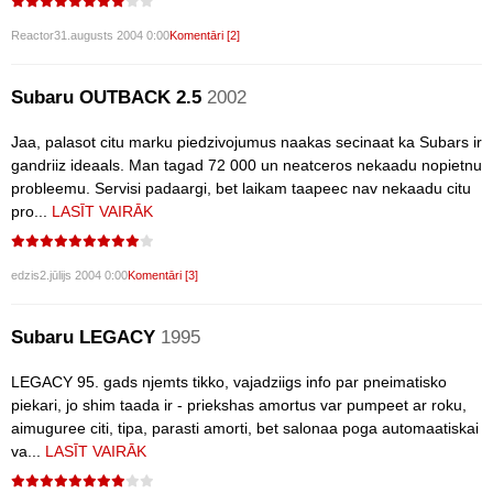
Reactor
31.augusts 2004 0:00
Komentāri [2]
Subaru OUTBACK 2.5
2002
Jaa, palasot citu marku piedzivojumus naakas secinaat ka Subars ir
gandriiz ideaals. Man tagad 72 000 un neatceros nekaadu nopietnu
probleemu. Servisi padaargi, bet laikam taapeec nav nekaadu citu
pro...
LASĪT VAIRĀK
edzis
2.jūlijs 2004 0:00
Komentāri [3]
Subaru LEGACY
1995
LEGACY 95. gads njemts tikko, vajadziigs info par pneimatisko
piekari, jo shim taada ir - priekshas amortus var pumpeet ar roku,
aimuguree citi, tipa, parasti amorti, bet salonaa poga automaatiskai
va...
LASĪT VAIRĀK