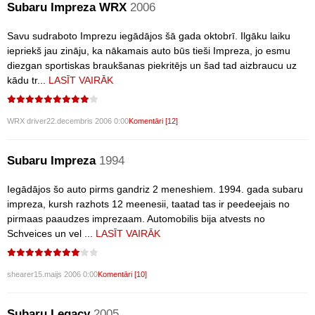
Subaru Impreza WRX
2006
Savu sudraboto Imprezu iegādājos šā gada oktobrī. Ilgāku laiku
iepriekš jau zināju, ka nākamais auto būs tieši Impreza, jo esmu
diezgan sportiskas braukšanas piekritējs un šad tad aizbraucu uz
kādu tr...
LASĪT VAIRĀK
WRX driver
22.decembris 2006 0:00
Komentāri [12]
Subaru Impreza
1994
Iegādājos šo auto pirms gandriz 2 meneshiem. 1994. gada subaru
impreza, kursh razhots 12 meenesii, taatad tas ir peedeejais no
pirmaas paaudzes imprezaam. Automobilis bija atvests no
Schveices un vel ...
LASĪT VAIRĀK
shearer
15.maijs 2006 0:00
Komentāri [10]
Subaru Legacy
2005