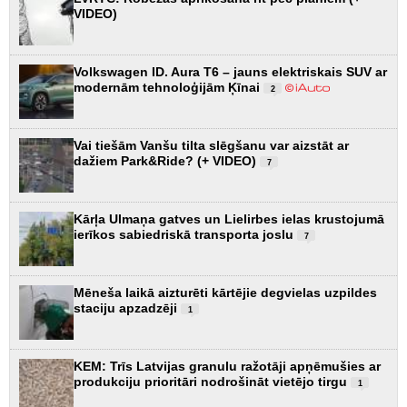
VIDEO)
Volkswagen ID. Aura T6 – jauns elektriskais SUV ar
modernām tehnoloģijām Ķīnai
2
Vai tiešām Vanšu tilta slēgšanu var aizstāt ar
dažiem Park&Ride? (+ VIDEO)
7
Kārļa Ulmaņa gatves un Lielirbes ielas krustojumā
ierīkos sabiedriskā transporta joslu
7
Mēneša laikā aizturēti kārtējie degvielas uzpildes
staciju apzadzēji
1
KEM: Trīs Latvijas granulu ražotāji apņēmušies ar
produkciju prioritāri nodrošināt vietējo tirgu
1