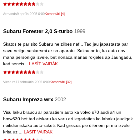
Armands
9.aprīlis 2005 0:00
Komentāri [4]
Subaru Forester 2,0 S-turbo
1999
Skatos te par sito Subaru ne zilbes naf... Tad jau japastasta par
savu neilgo saskarsmi ar so aparatu. Saksu ar to, ka auto nav
mana personiga izvele, bet nonaca manas rokjeles ap Jaungadu,
kad sencis...
LASĪT VAIRĀK
Viesturs
17.februāris 2005 0:00
Komentāri [32]
Subaru Impreza wrx
2002
Visu laiku braucu ar parastiem auto ka volvo s70 audi a4 un
bmw530 bet tad atskaru ka varu ari iegadaties ko labaku jaudigak
neikdieniskaku auto-raketi. Kad griezos pie dileriem pirma izvele
krita uz ...
LASĪT VAIRĀK