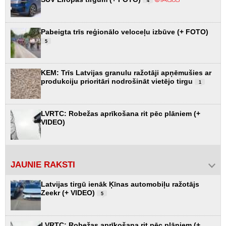
4
Pabeigta trīs reģionālo veloceļu izbūve (+ FOTO)
5
KEM: Trīs Latvijas granulu ražotāji apņēmušies ar
produkciju prioritāri nodrošināt vietējo tirgu
1
LVRTC: Robežas aprīkošana rit pēc plāniem (+
VIDEO)
JAUNIE RAKSTI
Latvijas tirgū ienāk Ķīnas automobiļu ražotājs
Zeekr (+ VIDEO)
5
LVRTC: Robežas aprīkošana rit pēc plāniem (+