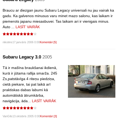
Braucu ar diezgan jaunu Subaru Legacy universali nu jau vairak ka
gadu. Ka galvenos minusus varu minet mazo salonu, kas laikam ir
piemerots japanu miesasbuvei. Tas laikam ari ir vienigais minus.
Auto ...
LASĪT VAIRĀK
nikotins
17.janvāris 2006 0:00
Komentāri [5]
Subaru Legacy 3.0
2005
Tā ir mašīna braukšanai ikdienā,
kurā ir jūtama rallija smarža. 245
Zs,patstāvīga 4 riteņu piedziņa,
cietā piekare, tai pat laikā arī
praktiskas dabas labumi kā
automātiskā ātrumkārba,
navigācija, āda...
LASĪT VAIRĀK
VanGils
13.oktobris 2005 0:00
Komentāri [3]