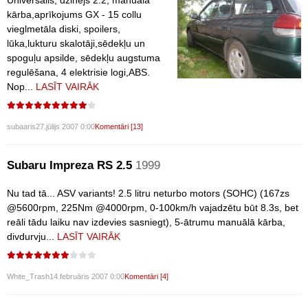
Universālis, dzinējs 2.2, manuāla
kārba,aprīkojums GX - 15 collu
vieglmetāla diski, spoilers,
lūka,lukturu skalotāji,sēdekļu un
spoguļu apsilde, sēdekļu augstuma
regulēšana, 4 elektrisie logi,ABS.
Nop...
LASĪT VAIRĀK
subaaris
27.jūlijs 2007 0:00
Komentāri [13]
Subaru Impreza RS 2.5
1999
Nu tad tā... ASV variants! 2.5 litru neturbo motors (SOHC) (167zs
@5600rpm, 225Nm @4000rpm, 0-100km/h vajadzētu būt 8.3s, bet
reāli tādu laiku nav izdevies sasniegt), 5-ātrumu manuālā kārba,
divdurvju...
LASĪT VAIRĀK
White_Trash
14.februāris 2007 0:00
Komentāri [4]