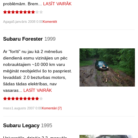
problēmām. Brem...
LASĪT VAIRĀK
Agaga
5.janvāris 2008 0:00
Komentēt
Subaru Forester
1999
Ar "forīti" nu jau kā 2 mēnešus
diendienā esmu vizinājies un pēc
nobrauktajiem ~10 000 km varu
mēģināt neobjektīvi šo to paspriest.
Ievaddati: 2.0 bezturbas motors,
šādas tādas elektrības, nav
vasaras...
LASĪT VAIRĀK
mass
1.augusts 2007 0:00
Komentāri [7]
Subaru Legacy
1995