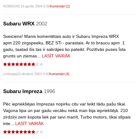
ROBSONC
19.aprīlis 2004 0:00
Komentāri [1]
Subaru WRX
2002
Sveiciens! Manis komentētais auto ir Subaru Impreza WRX
apm.220 zirgspeeku, BEZ STi - parastais. Ar to braucu apm. 1
gadu, taatad šis tas ir sakrājies ko pateikt. Pozitīvās puses Īsta
grunts un ziemas...
LASĪT VAIRĀK
coolyaga
22.oktobris 2003 0:00
Komentāri [4]
Subaru Impreza
1996
Pēc iepriekšējas Imprezas nopirku citu var teikt tādu pašu tikai
Vagona tipa un par gadu vecāku nekā man bija iepriekšējā. 210
zirdziņi zem kopota liek par sevi manīt, Turbo motors, tikai slīpais
inte...
LASĪT VAIRĀK