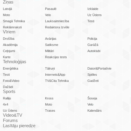
Ziņas
Latvijā
Pasaulē
Izklaide
Moto
Velo
Uz Ūdens
Smagā Tehnika
Lauksaimniecība
Testi
Reklāmraksti
Redaktora Izvēle
Vīriem
Drošība
Avārijas
Policija
Akadēmija
Satiksme
Garāžā
Ceļojumi
Militāri
Autoklubi
Karte
Reakcijas tests
Tehnoloģijas
Enerģētika
Tālruņi
Datori&Portatīvie
Testi
Internets&App
Spēles
Foto&Video
TV&Cita Tehnika
Gadžeti
Dažādi
Sports
Rallijs
Kross
Šoseja
4x4
Moto
Velo
Uz Ūdens
Trases
Kalendārs
Video&TV
Forums
Lasītāju pieredze