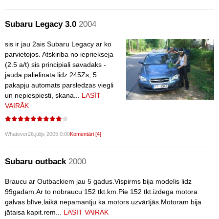
Subaru Legacy 3.0
2004
sis ir jau 2ais Subaru Legacy ar ko
parvietojos. Atskiriba no iepriekseja
(2.5 a/t) sis principiali savadaks -
jauda palielinata lidz 245Zs, 5
pakapju automats parsledzas viegli
un nepiespiesti, skana...
LASĪT
VAIRĀK
Whatever
26.jūlijs 2005 0:00
Komentāri [4]
Subaru outback
2000
Braucu ar Outbackiem jau 5 gadus.Vispirms bija modelis lidz
99gadam.Ar to nobraucu 152 tkt.km.Pie 152 tkt.izdega motora
galvas blīve,laikā nepamanīju ka motors uzvārījās.Motoram bija
jātaisa kapit.rem...
LASĪT VAIRĀK