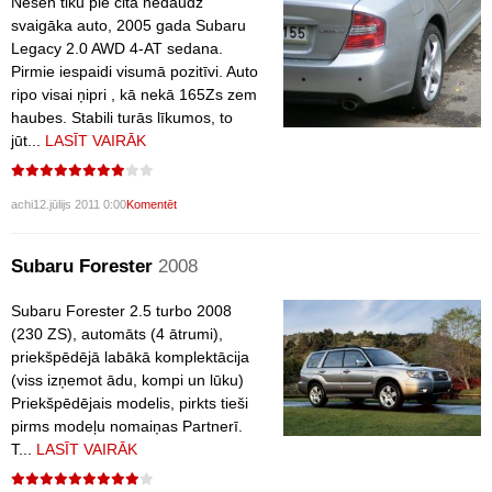
Nesen tiku pie cita nedaudz
svaigāka auto, 2005 gada Subaru
Legacy 2.0 AWD 4-AT sedana.
Pirmie iespaidi visumā pozitīvi. Auto
ripo visai ņipri , kā nekā 165Zs zem
haubes. Stabili turās līkumos, to
jūt...
LASĪT VAIRĀK
achi
12.jūlijs 2011 0:00
Komentēt
Subaru Forester
2008
Subaru Forester 2.5 turbo 2008
(230 ZS), automāts (4 ātrumi),
priekšpēdējā labākā komplektācija
(viss izņemot ādu, kompi un lūku)
Priekšpēdējais modelis, pirkts tieši
pirms modeļu nomaiņas Partnerī.
T...
LASĪT VAIRĀK