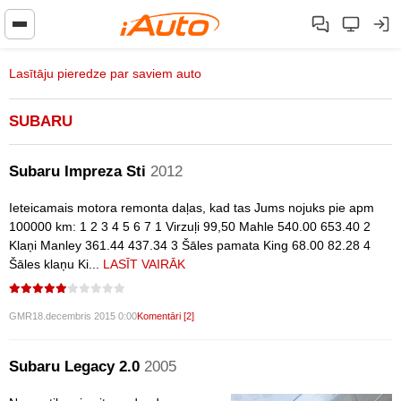
Lasītāju pieredze par saviem auto
SUBARU
Subaru Impreza Sti
2012
Ieteicamais motora remonta daļas, kad tas Jums nojuks pie apm
100000 km: 1 2 3 4 5 6 7 1 Virzuļi 99,50 Mahle 540.00 653.40 2
Klaņi Manley 361.44 437.34 3 Šāles pamata King 68.00 82.28 4
Šāles klaņu Ki...
LASĪT VAIRĀK
GMR
18.decembris 2015 0:00
Komentāri [2]
Subaru Legacy 2.0
2005